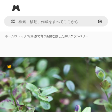
Magnific
Close menu
画像で
ホーム
/
ストック
/
写真
/
森で育つ新鮮な熟した赤いクランベリー
Premium