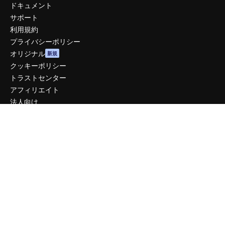
ドキュメント
サポート
利用規約
プライバシーポリシー
オリジナル
新規
クッキーポリシー
トラストセンター
アフィリエイト
法人向け
運営
料金
会社概要
Reviews
採用情報
検索トレンド
ブログ
イベント