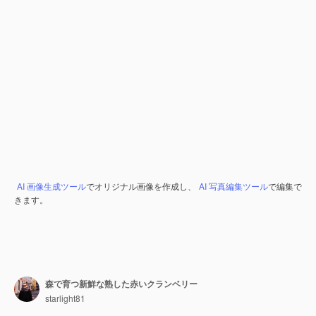
AI 画像生成ツール
でオリジナル画像を作成し、
AI 写真編集ツール
で編集で
きます。
森で育つ新鮮な熟した赤いクランベリー
starlight81