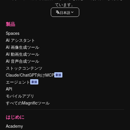
ています。
日本語
製品
Spaces
AI アシスタント
AI 画像生成ツール
AI 動画生成ツール
AI 音声合成ツール
ストックコンテンツ
Claude/ChatGPT向けMCP
新規
エージェント
新規
API
モバイルアプリ
すべてのMagnificツール
はじめに
Academy