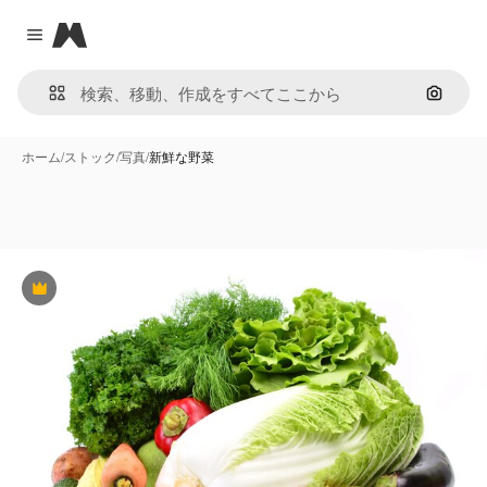
Magnific
Close menu
画像で
ホーム
/
ストック
/
写真
/
新鮮な野菜
Premium