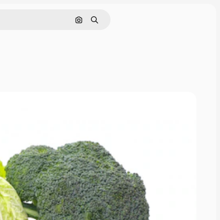
画像で検索
検索