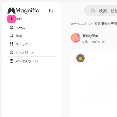
作成
ホーム
/
ストック
/
写真
/
新鮮な野
ホーム
検索
新鮮な野菜
pakhnyushchyy
ストック
もっと詳しく
Premium
すべてのツール