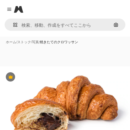
Magnific
Close menu
画像で
ホーム
/
ストック
/
写真
/
焼きたてのクロワッサン
Premium