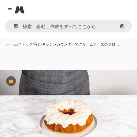
Magnific
Close menu
画像で
ホーム
/
ストック
/
写真
/
キッチンカウンターでクリームチーズのフロ…
Premium