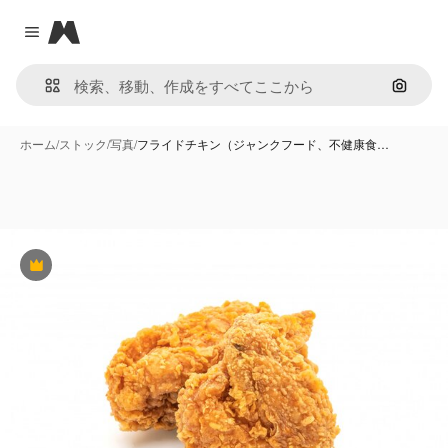
Magnific
Close menu
画像で
ホーム
/
ストック
/
写真
/
フライドチキン（ジャンクフード、不健康食…
Premium