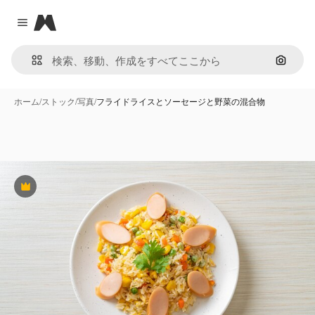
Magnific
Close menu
画像で
ホーム
/
ストック
/
写真
/
フライドライスとソーセージと野菜の混合物
Premium