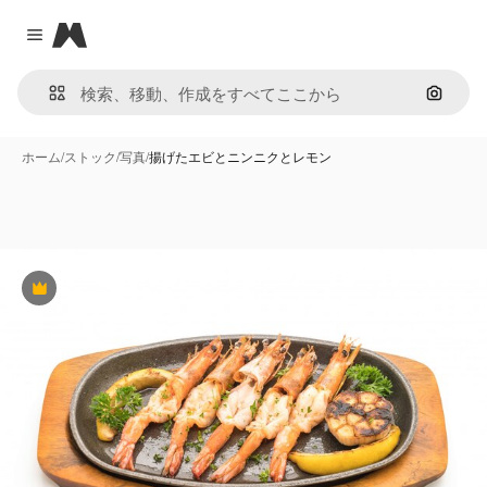
Magnific
Close menu
画像で
ホーム
/
ストック
/
写真
/
揚げたエビとニンニクとレモン
Premium