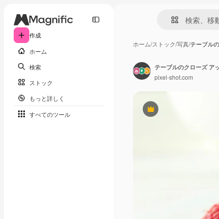
作成
ホーム
/
ストック
/
写真
/
テーブルの
ホーム
検索
テーブルのクローズ ア
pixel-shot.com
ストック
もっと詳しく
Premium
すべてのツール