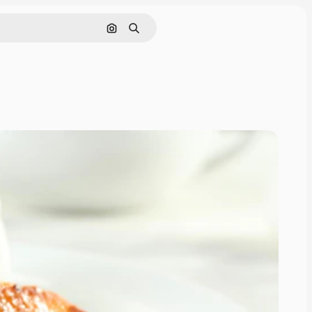
画像で検索
検索