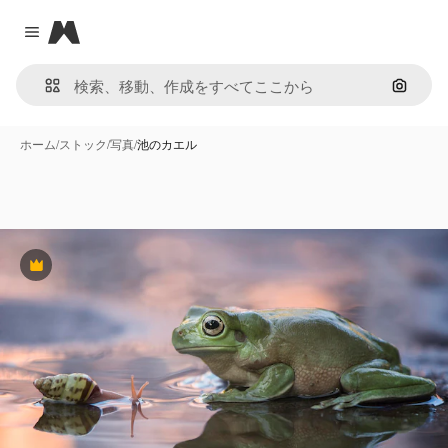
Magnific
Close menu
画像で
ホーム
/
ストック
/
写真
/
池のカエル
Premium