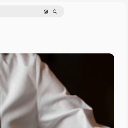
画像で検索
検索