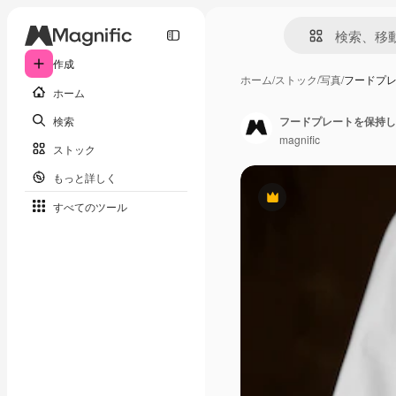
作成
ホーム
/
ストック
/
写真
/
フードプ
ホーム
検索
フードプレートを保持し
magnific
ストック
もっと詳しく
Premium
すべてのツール