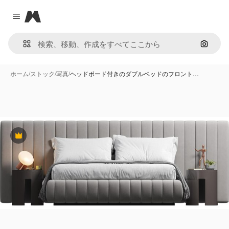
Magnific
Close menu
画像で
ホーム
/
ストック
/
写真
/
ヘッドボード付きのダブルベッドのフロント…
Premium