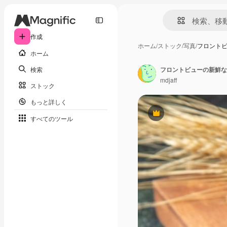
作成
ホーム
/
ストック
/
写真
/
フロント
ホーム
検索
フロントビューの新鮮な
mdjaff
ストック
もっと詳しく
Premium
すべてのツール