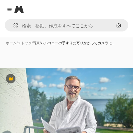
Magnific
Close menu
画像で
ホーム
/
ストック
/
写真
/
バルコニーの手すりに寄りかかってカメラに…
Premium