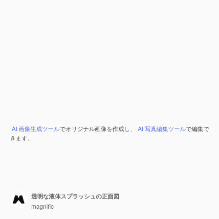
AI 画像生成ツール
でオリジナル画像を作成し、
AI 写真編集ツール
で編集で
きます。
透明な液体スプラッシュの正面図
magnific