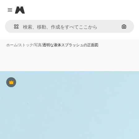
Magnific
Close menu
画像で
ホーム
/
ストック
/
写真
/
透明な液体スプラッシュの正面図
Premium