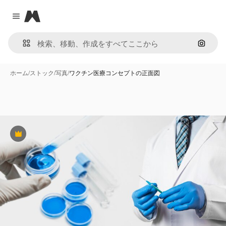
Magnific
Close menu
画像で
ホーム
/
ストック
/
写真
/
ワクチン医療コンセプトの正面図
Premium