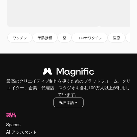
ワクチン
予防接種
薬
コロナワクチン
医療
コ
最高のクリエイティブ制作を導くためのプラットフォーム。クリ
エイター、企業、代理店、スタジオを含む100万人以上が利用し
ています。
日本語
製品
Spaces
AI アシスタント