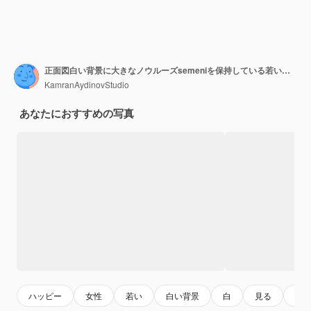
正面図白い背景に大きなノウルーズsemeniを保持している若い女性民族家族パフォーマー色コンセプト春の休日民族
KamranAydinovStudio
あなたにおすすめの写真
ハッピー
女性
若い
白い背景
白
見る
家