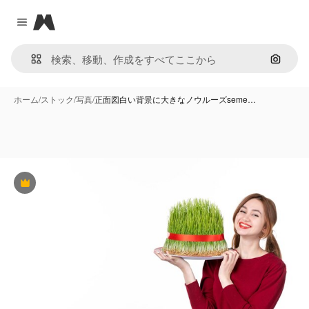
Magnific
Close menu
画像で
ホーム
/
ストック
/
写真
/
正面図白い背景に大きなノウルーズseme…
Premium