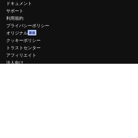
ドキュメント
サポート
利用規約
プライバシーポリシー
オリジナル
新規
クッキーポリシー
トラストセンター
アフィリエイト
法人向け
運営
料金
会社概要
Reviews
採用情報
検索トレンド
ブログ
イベント