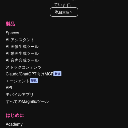
ています。
日本語
製品
Spaces
AI アシスタント
AI 画像生成ツール
AI 動画生成ツール
AI 音声合成ツール
ストックコンテンツ
Claude/ChatGPT向けMCP
新規
エージェント
新規
API
モバイルアプリ
すべてのMagnificツール
はじめに
Academy