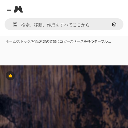
Magnific
Close menu
画像で
ホーム
/
ストック
/
写真
/
木製の背景にコピースペースを持つテーブル…
Premium