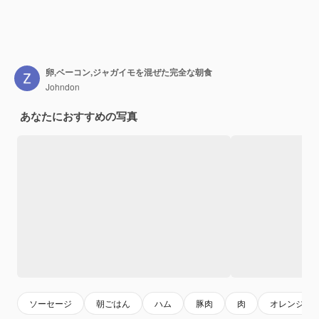
卵,ベーコン,ジャガイモを混ぜた完全な朝食
Johndon
あなたにおすすめの写真
ソーセージ
朝ごはん
ハム
豚肉
肉
オレンジジ