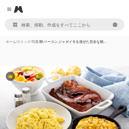
Magnific
Close menu
画像で
ホーム
/
ストック
/
写真
/
卵,ベーコン,ジャガイモを混ぜた完全な朝…
Premium