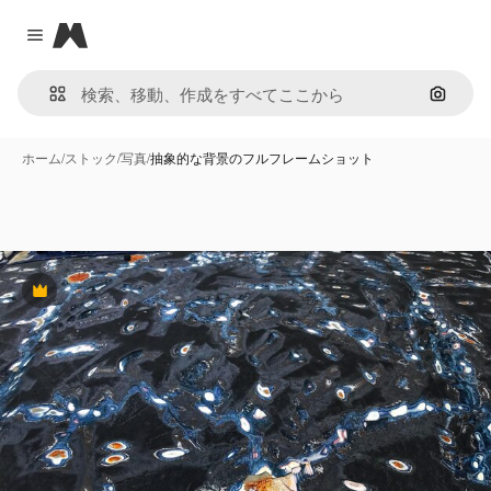
Magnific
Close menu
画像で
ホーム
/
ストック
/
写真
/
抽象的な背景のフルフレームショット
Premium