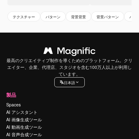
テクスチャー
パターン
背景背景
背景パターン
バン
最高のクリエイティブ制作を導くためのプラットフォーム。クリ
エイター、企業、代理店、スタジオを含む100万人以上が利用し
ています。
日本語
製品
Spaces
AI アシスタント
AI 画像生成ツール
AI 動画生成ツール
AI 音声合成ツール