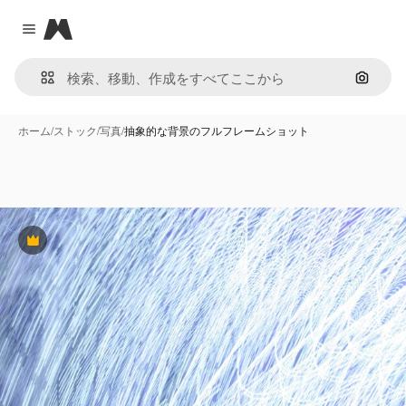
Magnific
Close menu
画像で
ホーム
/
ストック
/
写真
/
抽象的な背景のフルフレームショット
Premium