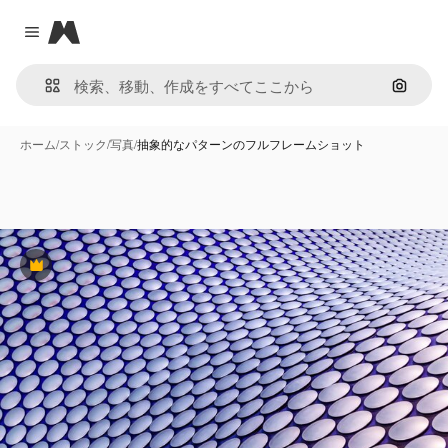
Magnific
Close menu
画像で
ホーム
/
ストック
/
写真
/
抽象的なパターンのフルフレームショット
Premium