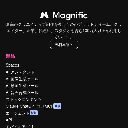
最高のクリエイティブ制作を導くためのプラットフォーム。クリ
エイター、企業、代理店、スタジオを含む100万人以上が利用し
ています。
日本語
製品
Spaces
AI アシスタント
AI 画像生成ツール
AI 動画生成ツール
AI 音声合成ツール
ストックコンテンツ
Claude/ChatGPT向けMCP
新規
エージェント
新規
API
モバイルアプリ