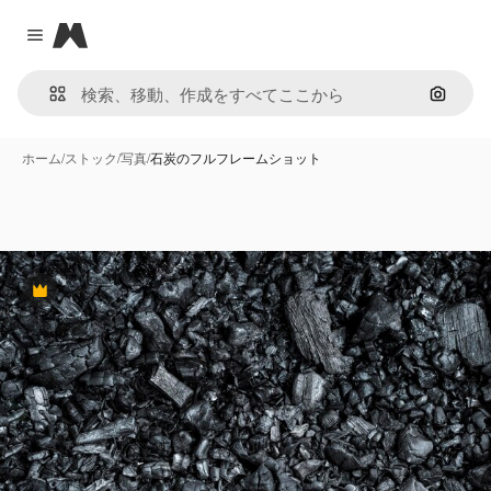
Magnific
Close menu
画像で
ホーム
/
ストック
/
写真
/
石炭のフルフレームショット
Premium