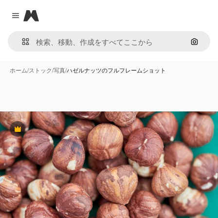
Magnific
Close menu
画像で
ホーム
/
ストック
/
写真
/
ハゼルナッツのフルフレームショット
Premium