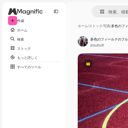
作成
ホーム
/
ストック
/
写真
/
多色のフ
ホーム
検索
多色のフィールドのフル
dmuthoff
ストック
もっと詳しく
Premium
すべてのツール