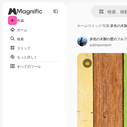
作成
ホーム
/
ストック
/
写真
/
多色の木
ホーム
検索
多色の木製の壁のフルフ
subinpumsom
ストック
もっと詳しく
Premium
すべてのツール