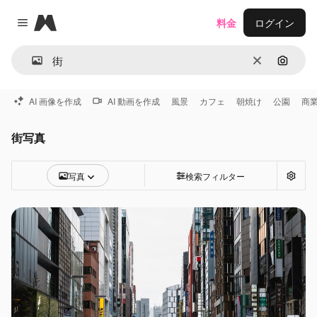
Magnific
料金
ログイン
Close menu
消去
画像で
AI 画像を作成
AI 動画を作成
風景
カフェ
朝焼け
公園
商
街写真
写真
検索フィルター