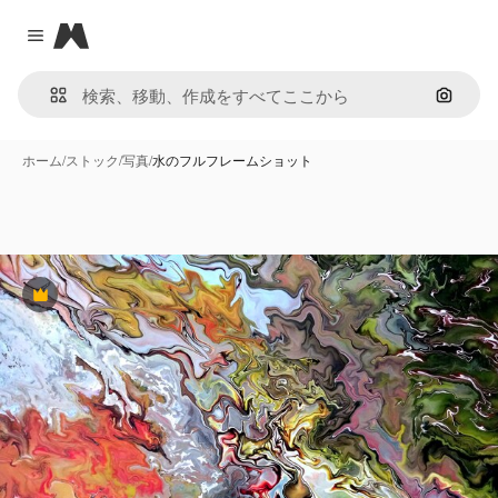
Magnific
Close menu
画像で
ホーム
/
ストック
/
写真
/
水のフルフレームショット
Premium