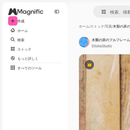
作成
ホーム
/
ストック
/
写真
/
木製の床
ホーム
検索
木製の床のフルフレーム
DilokaStudio
ストック
もっと詳しく
Premium
すべてのツール