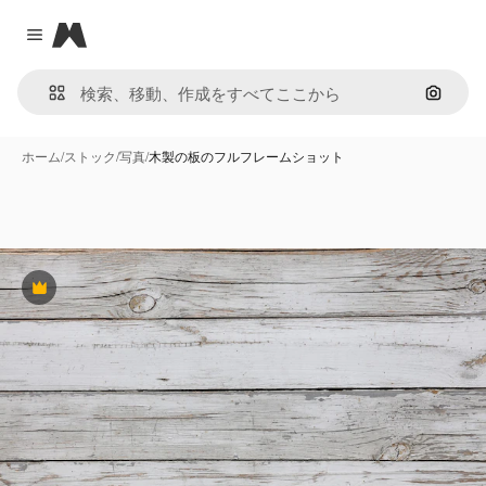
Magnific
Close menu
画像で
ホーム
/
ストック
/
写真
/
木製の板のフルフレームショット
Premium