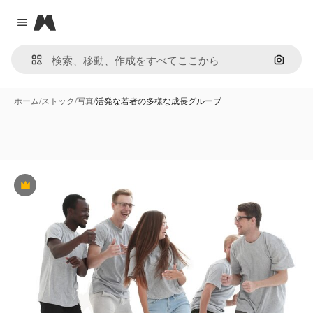
Magnific
Close menu
画像で
ホーム
/
ストック
/
写真
/
活発な若者の多様な成長グループ
Premium