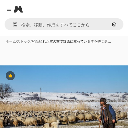
Magnific
Close menu
画像で
ホーム
/
ストック
/
写真
/
晴れた空の前で野原に立っている羊を持つ男…
Premium