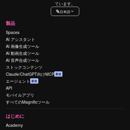
ています。
日本語
製品
Spaces
AI アシスタント
AI 画像生成ツール
AI 動画生成ツール
AI 音声合成ツール
ストックコンテンツ
Claude/ChatGPT向けMCP
新規
エージェント
新規
API
モバイルアプリ
すべてのMagnificツール
はじめに
Academy