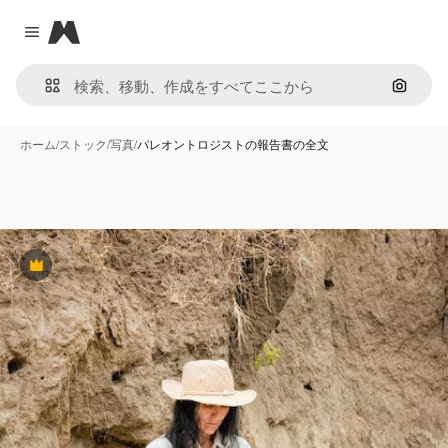
Magnific
Close menu
画像で
ホーム
/
ストック
/
写真
/
パレオントロジストの報告書の全文
Premium