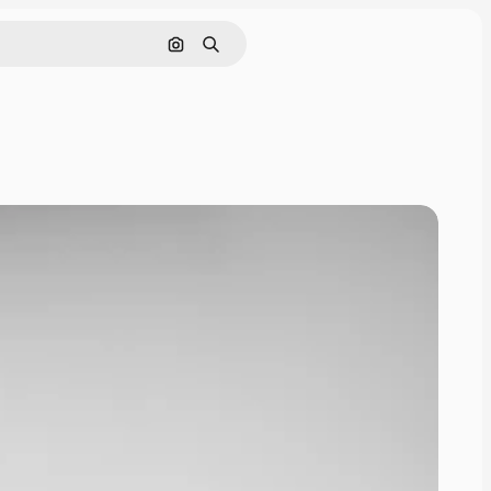
画像で検索
検索