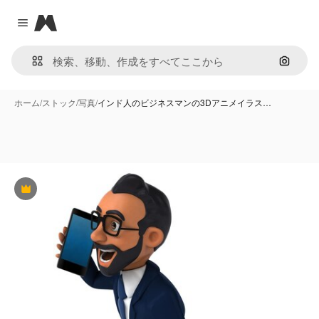
Magnific
Close menu
画像で
ホーム
/
ストック
/
写真
/
インド人のビジネスマンの3Dアニメイラス…
Premium