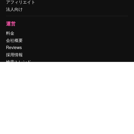
アフィリエイト
法人向け
運営
料金
会社概要
Reviews
採用情報
検索トレンド
ブログ
イベント
Slidesgo
コンテンツを販売する
プレスルーム
magnific.aiをお探しですか？
お問い合わせ
顧客サポート