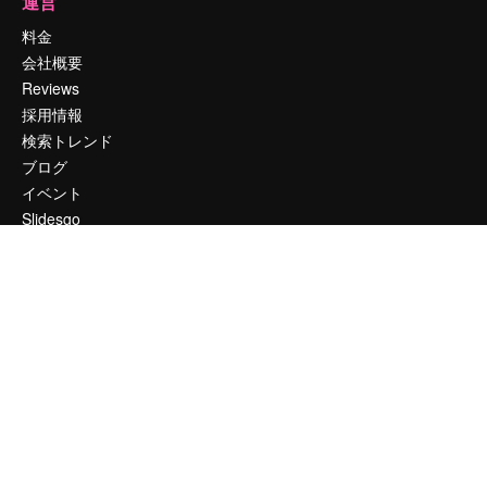
運営
料金
会社概要
Reviews
採用情報
検索トレンド
ブログ
イベント
Slidesgo
コンテンツを販売する
プレスルーム
magnific.aiをお探しですか？
お問い合わせ
顧客サポート
Instagram
YouTube
LinkedIn