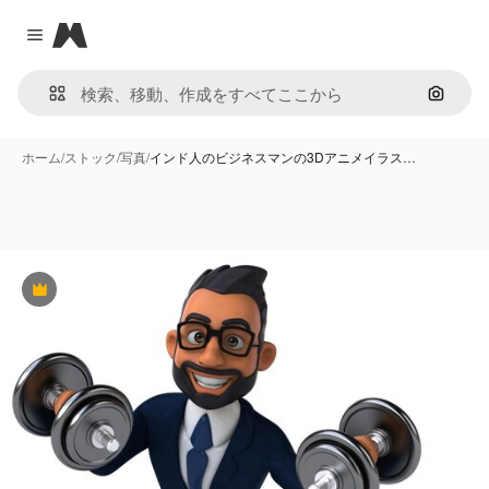
Magnific
Close menu
画像で
ホーム
/
ストック
/
写真
/
インド人のビジネスマンの3Dアニメイラス…
Premium