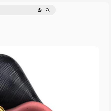
画像で検索
検索