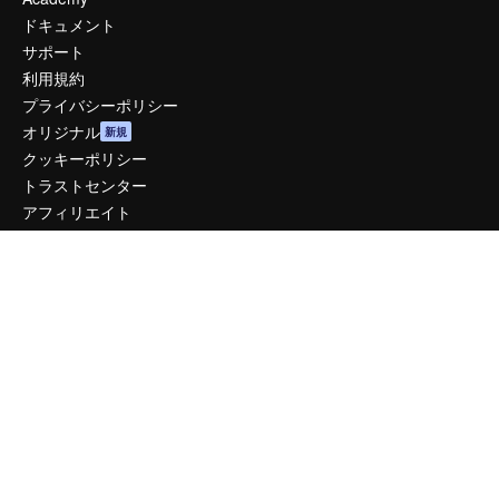
ドキュメント
サポート
利用規約
プライバシーポリシー
オリジナル
新規
クッキーポリシー
トラストセンター
アフィリエイト
法人向け
運営
料金
会社概要
Reviews
採用情報
検索トレンド
ブログ
イベント