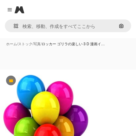
Magnific
Close menu
画像で
ホーム
/
ストック
/
写真
/
ロッカー ゴリラの楽しい 3 D 漫画イ…
Premium