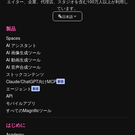
エイター、企業、代理店、スタジオを含む100万人以上が利用し
ています。
日本語
製品
Spaces
AI アシスタント
AI 画像生成ツール
AI 動画生成ツール
AI 音声合成ツール
ストックコンテンツ
Claude/ChatGPT向けMCP
新規
エージェント
新規
API
モバイルアプリ
すべてのMagnificツール
はじめに
Academy