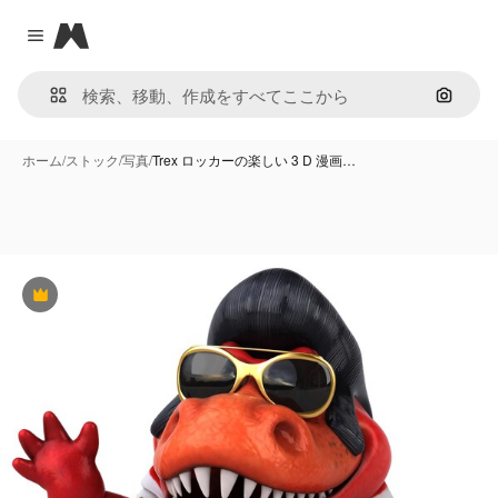
Magnific
Close menu
画像で
ホーム
/
ストック
/
写真
/
Trex ロッカーの楽しい 3 D 漫画…
Premium