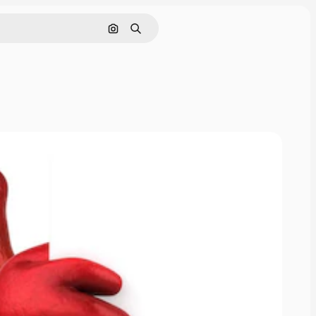
画像で検索
検索