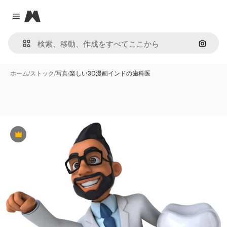
Magnific
Close menu
画像で
ホーム
/
ストック
/
写真
/
楽しい3D漫画インドの歯科医
Premium