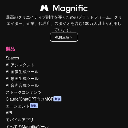
最高のクリエイティブ制作を導くためのプラットフォーム。クリ
エイター、企業、代理店、スタジオを含む100万人以上が利用し
ています。
日本語
製品
Spaces
AI アシスタント
AI 画像生成ツール
AI 動画生成ツール
AI 音声合成ツール
ストックコンテンツ
Claude/ChatGPT向けMCP
新規
エージェント
新規
API
モバイルアプリ
すべてのMagnificツール