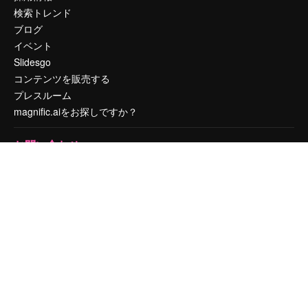
検索トレンド
ブログ
イベント
Slidesgo
コンテンツを販売する
プレスルーム
magnific.aiをお探しですか？
お問い合わせ
顧客サポート
Instagram
YouTube
LinkedIn
TikTok
Discord
X
Reddit