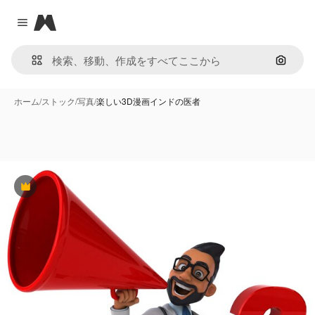
Magnific
Close menu
画像で
ホーム
/
ストック
/
写真
/
楽しい3D漫画インドの医者
Premium