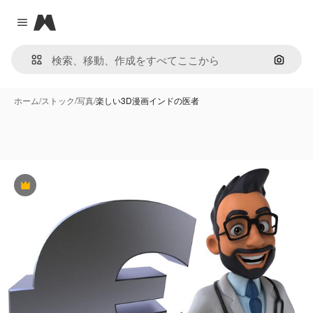
Magnific
Close menu
画像で
ホーム
/
ストック
/
写真
/
楽しい3D漫画インドの医者
Premium