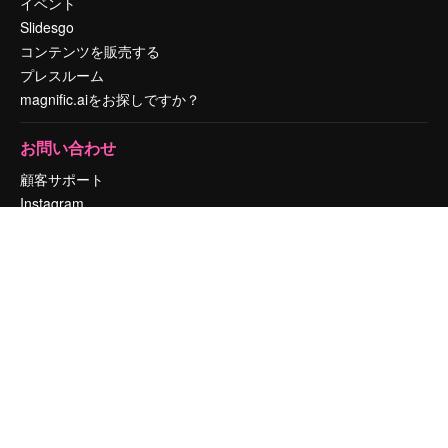
イベント
Slidesgo
コンテンツを販売する
プレスルーム
magnific.aiをお探しですか？
お問い合わせ
顧客サポート
Instagram
YouTube
LinkedIn
TikTok
Discord
X
Reddit
Copyright © 2010-
2026
Freepik Company S.L.U.
無断複写・転載を禁じま
す
.