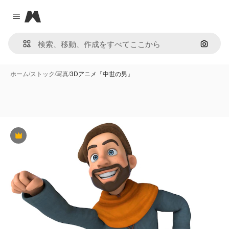
Magnific
Close menu
画像で
ホーム
/
ストック
/
写真
/
3Dアニメ『中世の男』
Premium