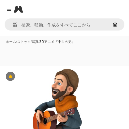
Magnific
Close menu
画像で
ホーム
/
ストック
/
写真
/
3Dアニメ『中世の男』
Premium