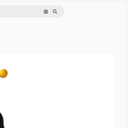
画像で検索
検索