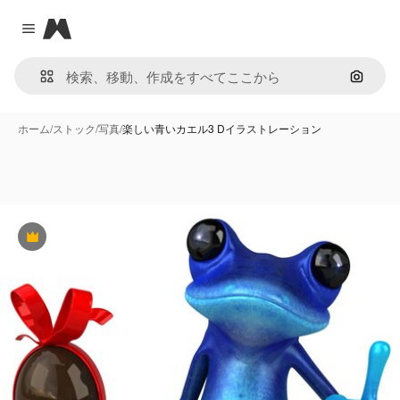
Magnific
Close menu
画像で
ホーム
/
ストック
/
写真
/
楽しい青いカエル3 Dイラストレーション
Premium