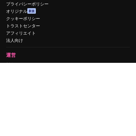
プライバシーポリシー
オリジナル
新規
クッキーポリシー
トラストセンター
アフィリエイト
法人向け
運営
料金
会社概要
Reviews
採用情報
検索トレンド
ブログ
イベント
Slidesgo
コンテンツを販売する
プレスルーム