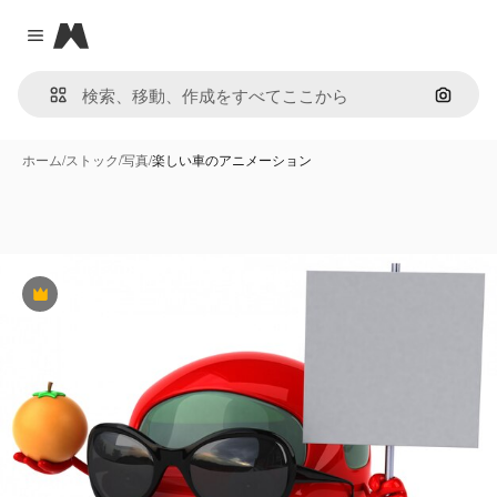
Magnific
Close menu
画像で
ホーム
/
ストック
/
写真
/
楽しい車のアニメーション
Premium