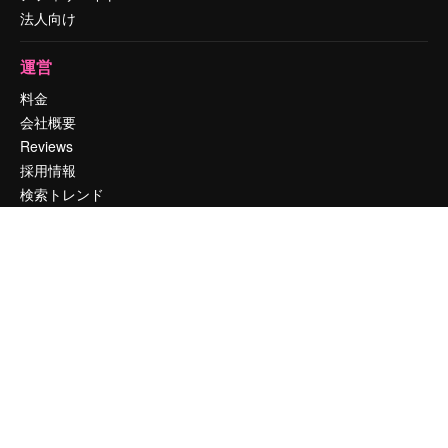
法人向け
運営
料金
会社概要
Reviews
採用情報
検索トレンド
ブログ
イベント
Slidesgo
コンテンツを販売する
プレスルーム
magnific.aiをお探しですか？
お問い合わせ
顧客サポート
Instagram