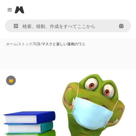
Magnific
Close menu
画像で
ホーム
/
ストック
/
写真
/
マスクと楽しい漫画のワニ
Premium