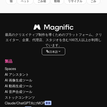
猫
ペット
ごみ箱
動物
リサイクル
ごみ
p
最高のクリエイティブ制作を導くためのプラットフォーム。クリ
エイター、企業、代理店、スタジオを含む100万人以上が利用し
ています。
日本語
製品
Spaces
AI アシスタント
AI 画像生成ツール
AI 動画生成ツール
AI 音声合成ツール
ストックコンテンツ
Claude/ChatGPT向けMCP
新規