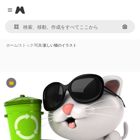
Magnific
Close menu
画像で
ホーム
/
ストック
/
写真
/
楽しい猫のイラスト
Premium